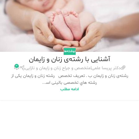
نوشته‌ها
آشنایی با رشته‌ی زنان و زایمان
۳
دکتر پریسا علمی|متخصص و جراح زنان و زایمان و نازایی
رشته‌ی زﻧﺎن و زاﯾﻤﺎن ب ـ ﺗﻌﺮﯾﻒ ﺗﺨﺼﺺ رﺷﺘﻪ زﻧﺎن و زاﯾﻤﺎن ﯾﮑﯽ از
رﺷﺘﻪ ﻫﺎي ﺗﺨﺼﺼﯽ ﺑﺎﻟﯿﻨﯽ اﺳ...
ادامه مطلب