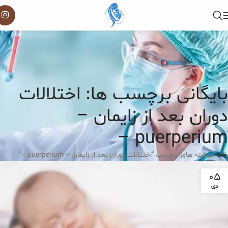
بایگانی برچسب ها: اﺧﺘﻼﻻت
دوران ﺑﻌﺪ از زاﯾﻤﺎن –
puerperium –
خانه
نوشته های برچسب "اﺧﺘﻼﻻت دوران ﺑﻌﺪ از زاﯾﻤﺎن – puerperium –"
۰۵
دی